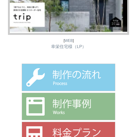
年末年始休業のお知らせ
お知らせ
2023年11月23日
【カラーミーショップ】最大20,000円キャッシュバックキャンペーン
制作事例
2023年8月21日
[
WEB
]
拓生土地地所様（リニューアル）
幸栄住宅様（LP）
制作事例
2023年8月21日
ひよこテーブル様
制作事例
2023年8月21日
298design様
お知らせ
2023年8月7日
夏期休業のお知らせ
お知らせ
2022年12月20日
年末年始休業のお知らせ