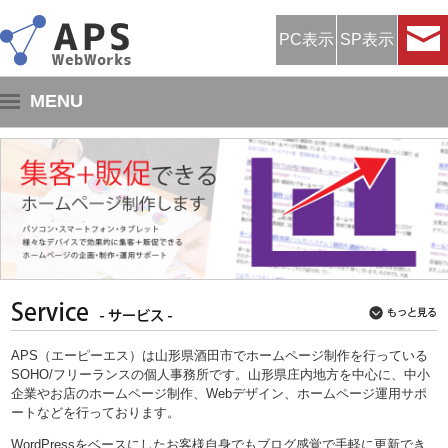
PC表示
SP表示
MENU
ホーム
サービス紹介
制作の流れ
料金プラン
制作事例
プロフィール
APS（エーピーエス）は山形県酒田市でホームページ制作を行っている
SOHO/フリーランスの個人事務所です。山形県庄内地方を中心に、中小
お問い合わせ
企業やお店のホームページ制作、Webデザイン、ホームページ運用サポ
ートなどを行っております。
WordPressをベースにしたお客様自身でもブログ感覚で手軽に更新でき